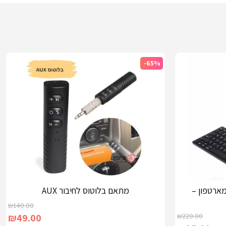
-65%
ארטפון –
מתאם בלוטוס לחיבור AUX
₪
140.00
₪
49.00
₪
220.00