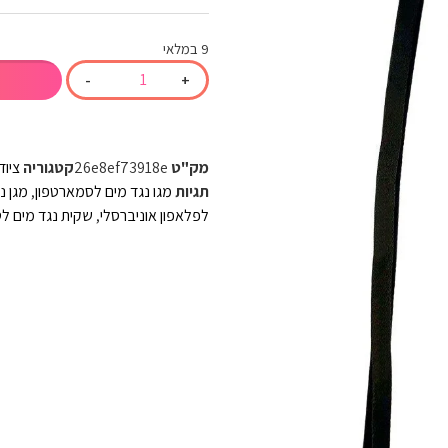
9 במלאי
-
+
מק"ט
26e8ef73918e
קטגוריה
ציוד
תגיות
מגו נגד מים לסמארטפון
,
מגן נ
לפלאפון אוניברסלי
,
שקית נגד מים לט