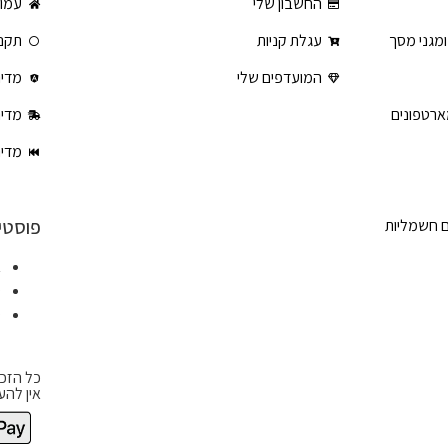
החשבון שלי
עמוד
ומגני מסך
עגלת קניות
תקנו
המועדפים שלי
מדינ
ארטפונים
מדינ
מדינ
פוסטי
ם חשמליות
א
ט
ט
כל הזכו
אין להע