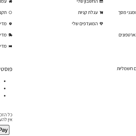
החשבון שלי
עמוד
ומגני מסך
עגלת קניות
תקנו
המועדפים שלי
מדינ
ארטפונים
מדינ
מדינ
פוסטי
ם חשמליות
א
ט
ט
כל הזכו
אין להע