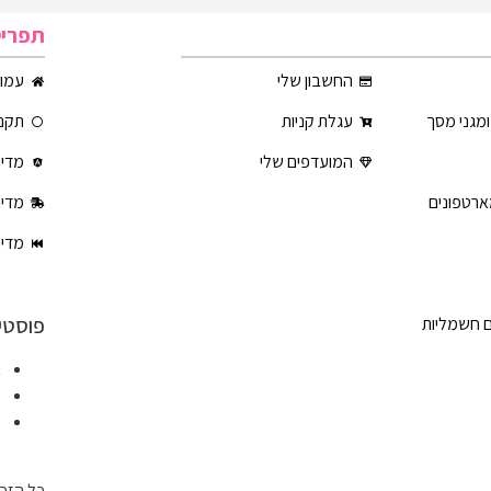
תפרי
החשבון שלי
עמוד
ומגני מסך
עגלת קניות
תקנו
המועדפים שלי
מדינ
ארטפונים
מדינ
מדינ
פוסטי
ם חשמליות
א
ט
ט
כל הזכו