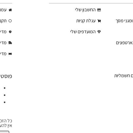
החשבון שלי
עמוד
ומגני מסך
עגלת קניות
תקנו
המועדפים שלי
מדינ
ארטפונים
מדינ
מדינ
פוסטי
ם חשמליות
א
ט
ט
כל הזכו
אין להע