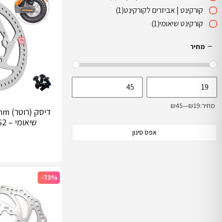
קורקינט | אביזרים לקורקינט
(1)
קורקינט שיאומי
(1)
מחיר
מחיר:
₪19
—
₪45
שיאומי – M365/S1S2
אפס סינון
-73%
בחר אפשרויות