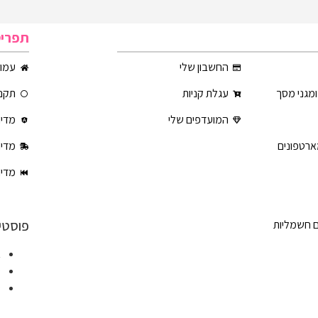
תפרי
החשבון שלי
עמוד
ומגני מסך
עגלת קניות
תקנו
המועדפים שלי
מדינ
ארטפונים
מדינ
מדינ
פוסטי
ם חשמליות
א
ט
ט