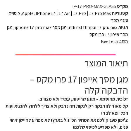
מק"ט
IP-17 PRO-MAX-GLASS
קטגוריות
IPhone 17 | 17 Air | 17 Pro | 17 Pro Max
,
Apple
,
כיסויים
ומגני מסך
תגיות
ndi nxl thhpui 17 pru nex
,
מגן מסך iphone 17 pro max
,
מגן
מסך אייפון 17 פרו מקס
מותג:
BeeTech
תיאור המוצר
מגן מסך אייפון 17 פרו מקס –
הדבקה קלה
זכוכית מחוסמת – מונע שריטות, עמיד ולא מצהיב.
קל מאוד להדבקה רק לנקות וזה נדבק ולא צריך ללחוץ להוציא ועות
הכל יוצא לבד!
צ'יפון מעניק לכם את המחיר הכי זול בארץ! לא מפריע לחיישן זיהוי
פנים, ולא מפריע לכיסוי שלכם!