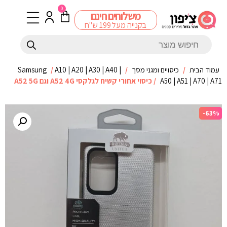
0
משלוחים חינם
בקנייה מעל 199 ש"ח
עמוד הבית
/
כיסויים ומגני מסך
/
A10 | A20 | A30 | A40 |
/
Samsung
A50 | A51 | A70 | A71
/ כיסוי אחורי קשיח לגלקסי A52 4G וגם A52 5G
-63%