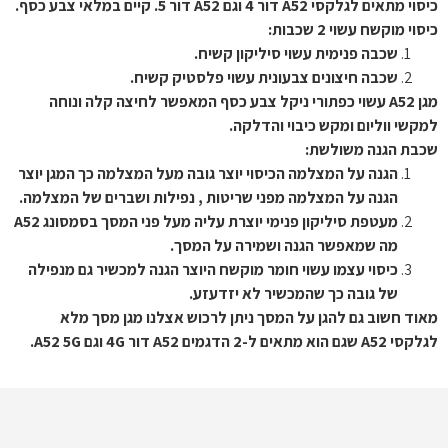
כיסוי מתאים לגלקסי A52 דור 4 וגם A52 דור 5. קיים במלאי צבע כסף.
כיסוי מוקשח עשוי 2 שכבות:
שכבה פנימית עשוי סיליקון קשיח.
שכבה חיצונים צבעונית עשוי פלסטיק קשיח.
מגן A52 עשוי כפתורי ניקל צבע כסף המאפשר לחיצה קלה ונוחה
למקשי ווליום ומקש כיבוי והדלקה.
שכבת הגנה משולשת:
הגנה על המצלמה הכיסוי יוצר גובה מעל המצלמה כך המגן יוצר
הגנה על המצלמה מפני שריטות , נפילות ושברים של המצלמה.
מעטפת סיליקון פנימי יוצרת עליה מעל פני המסך בסמסונג A52
מה שמאפשר הגנה ושמירה על המסך.
כיסוי עצמו עשוי חומר מוקשח היוצר הגנה למכשיר גם מנפילה
של גובה כך שהמכשיר לא יזדעזע.
מאוד חשוב גם להגן על המסך ניתן לרכוש אצלנו מגן מסך מלא
לגלקסי A52 שגם הוא מתאים ל-2 הדגמים A52 דור 4G וגם A52 5G.