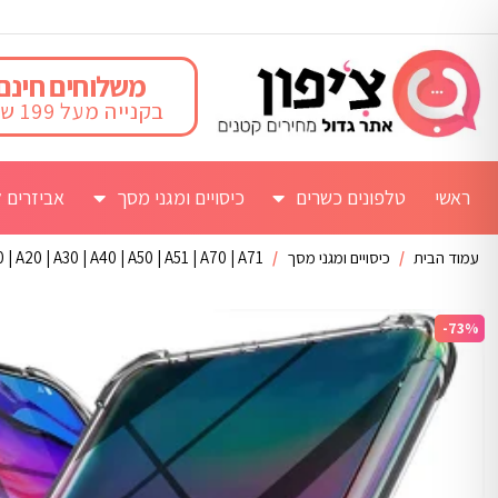
משלוחים חינם
בקנייה מעל 199 ש"ח
ראשי
טלפונים כשרים
כיסויים ומגני מסך
אביזרים ל
עמוד הבית
/
כיסויים ומגני מסך
/
 | A20 | A30 | A40 | A50 | A51 | A70 | A71
-73%