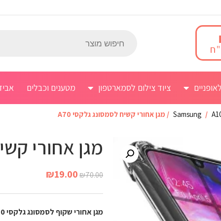
אופניים
ציוד צילום לסמארטפון
מטענים וכבלים
אביז
A10
/
Samsung
/ מגן אחורי קשיח לסמסונג גלקסי A70
מגן אחורי קשיח
₪
19.00
₪
70.00