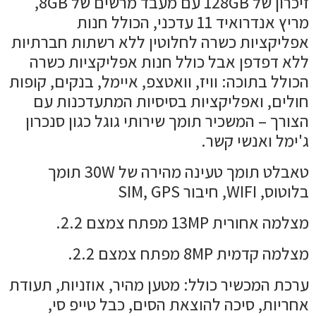
זיכרון של 128GB עם מעבד מרשים של 8GB,
מריץ אנדרואיד 11 עדכני, הכולל חנות
אפליקציות כשרה לחלוטין ללא רשתות חברתיות
ללא דפדפן אבל כולל חנות אפליקציות כשרה
הכולל בתוכה: וויז, וואטצפ, איימל, בנקים, קופות
חולים, ואפליקציות בסיסיות המתעדכנות עם
הצורך – המשכיר תומך שירותי גוגל כגון סנכרון
ג'ימל ואנשי קשר.
טאבלט תומך טעינה מהירה של 30W תומך
בלוטוס, WIFI, חיבור SIM, GPS
מצלמה אחורית 13MP מפתח צמצם 2.2.
מצלמה קדמית 8MP מפתח צמצם 2.2.
ערכת המכשיר כולל: מטען מהיר, אוזניות, תעודת
אחריות, סיכה להוצאת הסים, כבל טייפ סי,