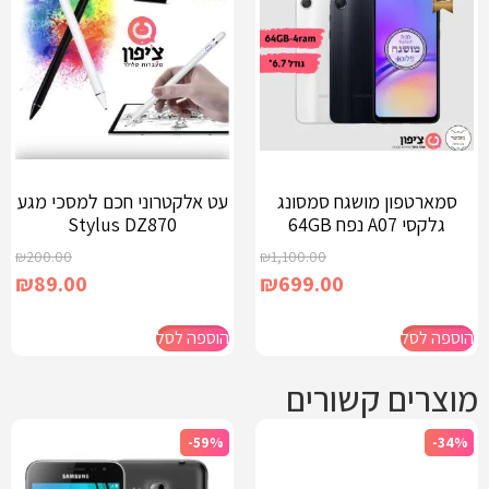
סמארטפון מושגח סמסונג
עט אלקטרוני חכם למסכי מגע
גלקסי A07 נפח 64GB
Stylus DZ870
₪
200.00
₪
1,100.00
₪
89.00
₪
699.00
הוספה לסל
הוספה לסל
מוצרים קשורים
-59%
-34%