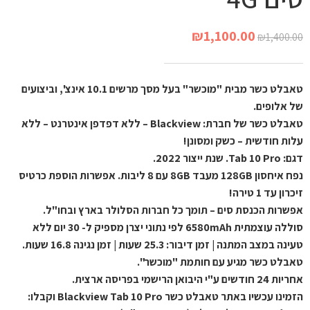
₪
1,100.00
₪
1,400.00
טאבלט כשר מבית "מוכשר" בעל מסך מרשים 10.1 אינצ', וביצועים
של אלופים.
טאבלט כשר של חברת: Blackview – ללא דפדפן אינטרנט – ללא
עלות חודשית – כשק ומסונן!
דגם: Tab 10 Pro. שנת ייצור 2022.
נפח איחסון 128GB מעבד 8GB עם 8 ליבות. אפשרות הוספת כרטיס
זיכרון עד 1 טירה!
אפשרות הכנסת סים – תומך כל חברות הסלולר בארץ ובחו"ל.
סוללה עוצמתית 6580mAh לפי נתוני יצרן מספיק ל- 30 יום ללא
טעינה במצב המתנה | זמן דיבור: 25.3 שעות | זמן נגינה 16.8 שעות.
טאבלט כשר מגיע עם חותמת "מוכשר".
אחריות 24 חודשים ע"י היבואן הרישמי בפריסה ארצית.
הזמינו עכשיו באתר טאבלט כשר Blackview Tab 10 Pro וקבלו: