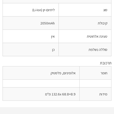
סוג
ליתיום-יון (Li-Ion)
קיבולת
2050mAh
טעינה אלחוטית
אין
סוללה נשלפת
כן
תרכובת
חומר
אלומיניום, פלסטיק
מידות
132.6x 68.8×8.9 מ"מ