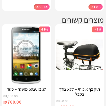
מידע נוסף
הוספה לסל
מוצרים קשורים
-31%
-49%
תיק צף איכותי – ללא צורך
לנובו S920 מושגח – כשר
בסבל
₪
1,100.00
₪
760.00
₪
450.00