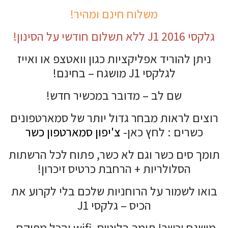
משלוח חינם ומהיר!
גלקסי J1 2016 ללא תשלום חודשי על הסינון!
ניתן להוריד אפליקציות כגון וואטצפ או ואייז
לגלקסי J1 מושגח – בחינם!
שם לב – מדובר במכשיר חדש!
רוצים לראות מבחר גדול יותר של סמארטפונים
כשרים : לחץ כאן-
צ'יפון סמארטפון כשר
תומך סים כשר וגם לא כשר, פתוח לכל הרשתות
הסלולריות + הרחבת כרטיס זיכרון!
בואו לשמור על הרוחניות שלכם בלי לקרוע את
הכיס – גלקסי J1
מושגח וכשר! תומך בלוטוס, wifi והכל מפוקח.