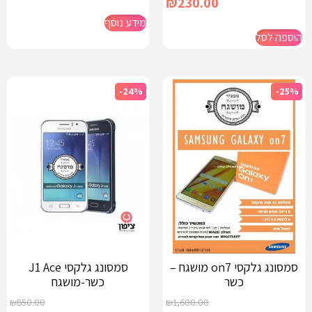
₪
230.00
מידע נוסף
הוספה לסל
-24%
-25%
סמסונג גלקסי on7 מושגח –
סמסונג גלקסי J1 Ace
כשר
כשר-מושגח
₪
850.00
₪
1,600.00