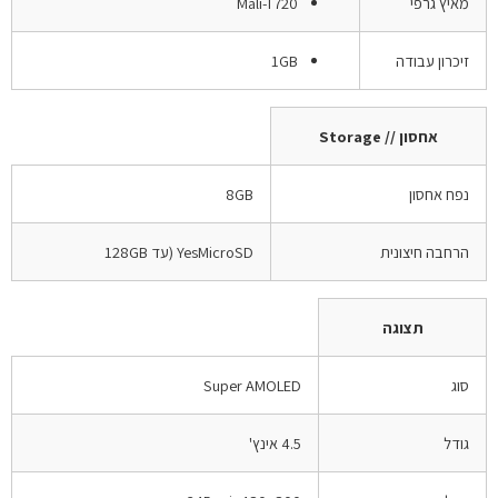
מאיץ גרפי
Mali-T720
זיכרון עבודה
1GB
אחסון // Storage
נפח אחסון
8GB
הרחבה חיצונית
YesMicroSD (עד 128GB
תצוגה
סוג
Super AMOLED
גודל
4.5 אינץ'