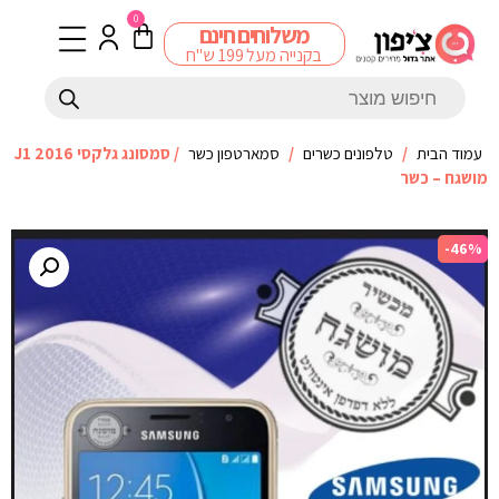
0
משלוחים חינם
בקנייה מעל 199 ש"ח
עמוד הבית
/
טלפונים כשרים
/
סמארטפון כשר
/ סמסונג גלקסי J1 2016
מושגח – כשר
-46%