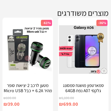
מוצרים משודרגים
-61%
-36%
סמארטפון מושגח סמסונג
מטען לרכב 2 יציאות סופר
גלקסי A07 נפח 64GB
מהיר 6.2A + כבל Micro USB
₪
100.00
₪
1,100.00
₪
39.00
₪
699.00