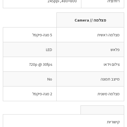
רזולוציה
800×480, 245ppi
מצלמה // Camera
מצלמה ראשית
5 מגה-פיקסל
פלאש
LED
צילום וידאו
720p @ 30fps
מייצב תמונה
No
מצלמה משנית
2 מגה-פיקסל
קישוריות