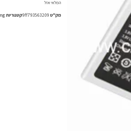
המלאי אזל
מק"ט
9ff793563209
קטגוריות
ng