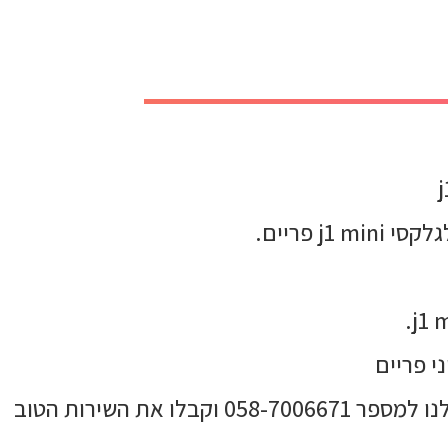
רוצים לרכוש כמות בטריה לגלקסי j1 mini, או שאתם לא מוצאים את המוצר שאתם מחפשים? חייגו אלנו למספר 058-7006671 וקבלו את השירות הטוב