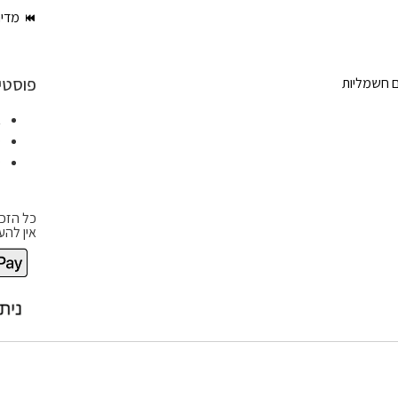
מדינ
פוסטי
ם חשמליות
א
ט
ט
כל הזכו
אין להע