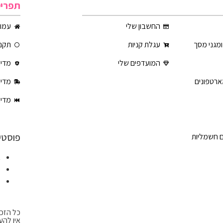
תפרי
החשבון שלי
עמוד
ומגני מסך
עגלת קניות
תקנו
המועדפים שלי
מדינ
ארטפונים
מדינ
מדינ
פוסטי
ם חשמליות
א
ט
ט
כל הזכו
אין להע