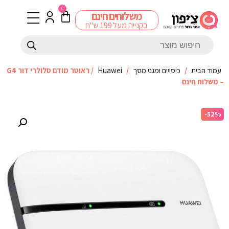
0
משלוחים חינם
בקנייה מעל 199 ש"ח
עמוד הבית
/
כיסויים ומגני מסך
/
Huawei
/ ראוטר מודם סלולרי דור G4
– משלוח חינם
-52%