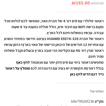
₪
265.00
₪
550.00
ראוטר סלולרי עם סים דור 4 של חברת וואוי, מאפשר לכם לגלוש מכל
מקום ברשת WIFI עם חיבור סים, כולל סוללה נטענת עד 6 שעות
עבודה. עכשיו במשלוח חינם לכל הארץ.
ראוטר של חברת HUAWEI E5576-320 בעיצוב חדשני במיוחד המגיע
עם אחריות 12 חודשים של היבואן הרישמי של וואוי בארץ! הזמן עכשיו
ראוטר מודן דור 4G עם הקליטה הכי טובה בארץ ובעולם וקבל משלוח
מהיר חינם.
מחפשים ראוטר ביתי עם סים חזק יותר עם אנטנות?
לחץ כאן!
בגלל רפורמת תקשורת יש בעיה עם הדגם הזה לכם
מומלץ על ראוטר
נייד דגם חדש לחץ כאן
המלאי אזל
מק"ט
b9e79926f236