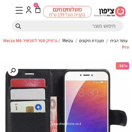
0
משלוחים חינם
בקנייה מעל 199 ש"ח
עמוד הבית
/
מעבדת תיקונים
/
Meizu
/ נרתיק ספר למכשיר Meizu M6
Pro
-56%