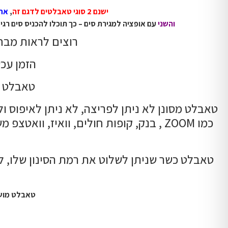
ישנם 2 סוגי טאבלטים לדגם זה
,
אח
והשני
עם אופציה למגירת סים – כך תוכלו להכניס סים רגיל ולהשתמש תמיד בא
רוצים לראות מבח
הזמן עכ
טאבלט גלקסי A9 מגיע עם חותמת ע
כמו ZOOM , בנק, קופות חולים, וואיז, ו
טאבלט כשר שניתן לשלוט את רמת הסינון שלו, להג
טאבלט מושגח סמסונג גלקסי דגם