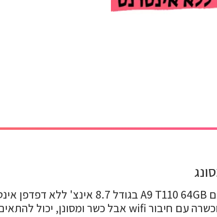
טאבלט מושגח פלוס של חברת סמסונג גלקסי דג
יכול להתאים לילדים או לצורכי פרנסה.