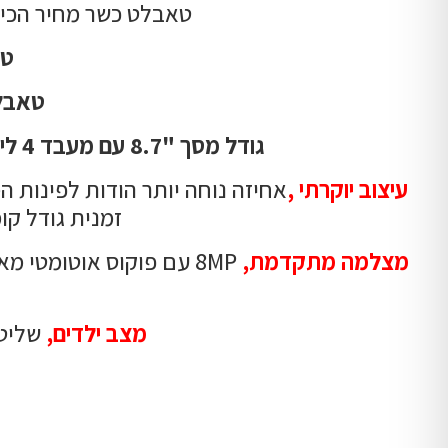
טאבלט כשר מחיר הכי 
טאבלט fi
טאבלט B A7 LITE T115 WIFI+SIM
גודל מסך "8.7 עם מעבד 4 ליבות נפח אחסון 64GB ומצלמה 8MP זיכרון RAM 4G קיבולת סוללה !!5,100mAh
עיצוב יוקרתי ,
אחיזה נוחה יותר הודות לפינות 
זמנית גודל ק
מצלמה מתקדמת,
מצב ילדים,
שליט