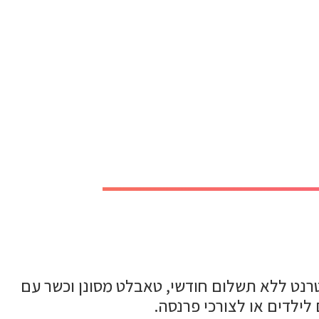
ם A9 T110 64GB בגודל 8.7 אינצ' ללא דפדפן אינטרנט ללא תשלום חודשי, טאבלט מסונן וכשר עם