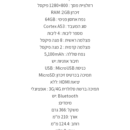
רזולציית מסך : 800×1280 פיקסל
זיכרון RAM :2GB
נפח אחסון פנימי : 64GB
סוג המעבד : Cortex A53
מספר ליבות : 4 ליבות
מצלמה ראשית : 8 מגה פיקסל
מצלמה קדמית : 2 מגה פיקסל
נפח סוללה : 5,100mAh
חיבור אוזניות :יש
כניסת USB : MicroUSB
תמיכה בכרטיס זיכרון :MicroSD
יציאת HDMI :ללא
תמיכה ברשת סלולרית 3G/4G : אופציונלי
Bluetooth :יש
מימדים:
משקל :366 גרם
אורך :210 מ"מ
רוחב :124.4 מ"מ