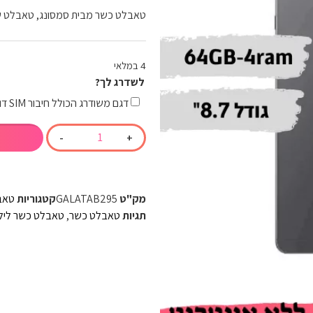
טאבלט כשר מבית סמסונג, טאבלט שלא נ
4 במלאי
לשדרג לך?
דגם משודרג הכולל חיבור SIM דור 4G
-
+
מק"ט
GALATAB295
קטגוריות
טאב
תגיות
טאבלט כשר
,
טאבלט כשר ליל