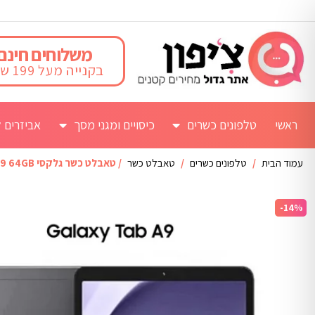
משלוחים חינם
בקנייה מעל 199 ש"ח
ראשי
טלפונים כשרים
כיסויים ומגני מסך
אביזרים ל
עמוד הבית
/
טלפונים כשרים
/
טאבלט כשר
/ טאבלט כשר גלקסי Tab A9 64GB גודל 8.7 אינצ'
-14%