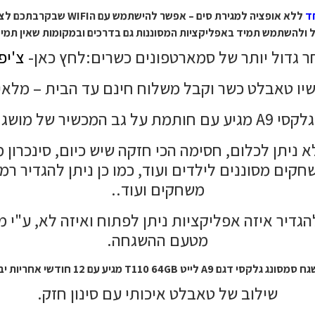
ד
ללא אופציה למגירת סים – אפשר להישתמש עם הWIFI שבקרבתכם לצורך שימוש באפליקציות המסוננות,
פליקציות המסוננות גם בדרכים ובמקומות שאין תמיד WIFI הכולל קליטה של דור 4G בתוספת של 100 ש"
ר גדול יותר של סמארטפונים כשרים:לחץ כאן-
צ'יפ
שיו טאבלט כשר וקבל משלוח חינם עד הבית – מלאי 
ל גב המכשיר של מושגח פלוס!
ואטצפ משחקים מסוננים לילדים ועוד, כמו כן ניתן להגד
משחקים ועוד..
דיר איזה אפליקציות ניתן לפתוח ואיזה לא, ע"י מ
מטעם ההשגחה.
 A9 לייט T110 64GB מגיע עם 12 חודשי אחריות יבואן מורשה.
שילוב של טאבלט איכותי עם סינון חזק.