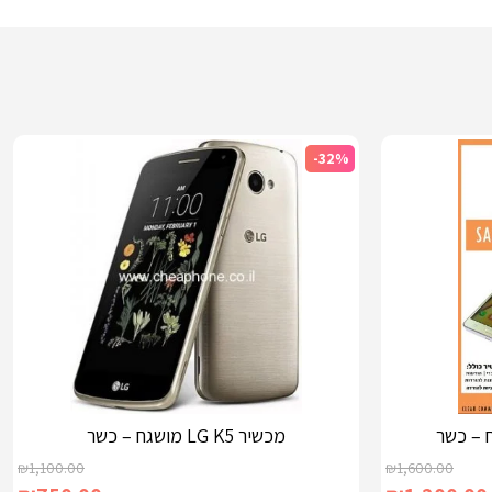
-32%
מכשיר LG K5 מושגח – כשר
₪
1,100.00
₪
1,600.00