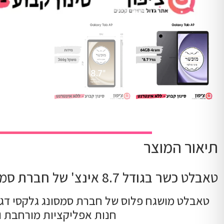
תיאור המוצר
טאבלט כשר בגודל 8.7 אינצ' של חברת סמסונג
חנות אפליקציות מורחבת וכשרה עם חיבור wifi אבל כשר ומסונן, 