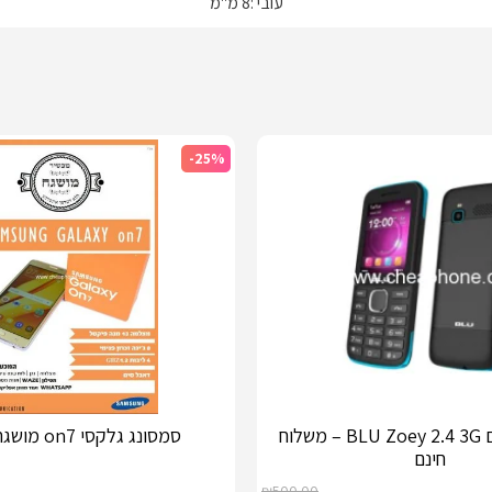
עובי :8 מ"מ
-25%
טלפון מקשים BLU Zoey 2.4 3G – משלוח
סמסונג גלקסי on7 מושגח – כשר
חינם
₪
500.00