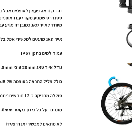
מיוחד לאייר טאג כמובן זה מגיע עם
אייר טאג מתאים למכשירי אפל בלבד תומך d My
עמיד למים בתקן IP67
גודל אייר טאג 29mm עובי 7.8mm.
כולל צליל התראה בעוצמה של 80dB.
סוללה מחזיקה כ-12 חודשים ניתנת להחלפה דגם הסוללה CR2032 3V.
מתחבר על כל כידון בקוטר 22mm - 31.8mm.
לא מתאים למכשירי אנדרואיד!