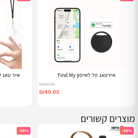
איירטאג זול לאייפון Find My
אייר טאג 
₪
100.00
₪
40.00
מוצרים קשורים
-50%
-56%
הוספה לסל
מידע נוסף