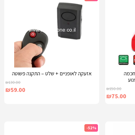
חכמה
אזעקה לאופניים + שלט – התקנה פשוטה
נוע
₪
130.00
₪
59.00
₪
150.00
₪
75.00
-52%
הוספה לסל