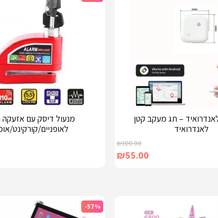
לאנדרואיד – תג מעקב קטן
מנעול דיסק עם אזעקה 
לאנדרואיד
לאופניים/קורקינט/אופ
₪
100.00
₪
55.00
-57%
בחר אפשרויות